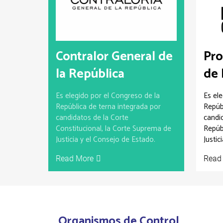
Contralor General de
Pro
la República
de 
Es elegido por el Congreso de la
Es ele
República de terna integrada por
Repúb
candidatos de la Corte
candid
Constitucional, la Corte Suprema de
Repúb
Justicia y el Consejo de Estado.
Justic
Read More
Read
Organismos de Control